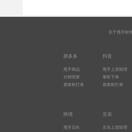
关于甩手软
拼多多
抖音
甩手商品
甩手上货助理
分销管家
掌柜下单
易掌柜打单
易掌柜打单
跨境
京东
甩手店长
京东上货助理