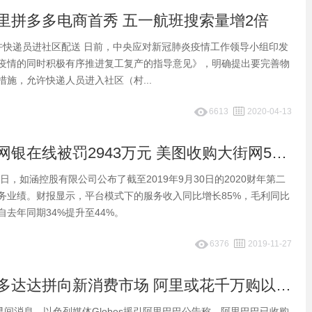
里拼多多电商首秀 五一航班搜索量增2倍
许快递员进社区配送 日前，中央应对新冠肺炎疫情工作领导小组印发
疫情的同时积极有序推进复工复产的指导意见》，明确提出要完善物
施，允许快递人员进入社区（村...
6613
2020-04-13
早报：京东网银在线被罚2943万元 美图收购大街网57.09%股权
今日，如涵控股有限公司公布了截至2019年9月30日的2020财年第二
务业绩。财报显示，平台模式下的服务收入同比增长85%，毛利同比
自去年同期34%提升至44%。
6376
2019-11-27
早报：拼多多达达拼向新消费市场 阿里或花千万购以色列公司
早间消息，以色列媒体Globes援引阿里巴巴公告称，阿里巴巴已收购