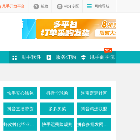
甩手开放平台
帮助
积分专区
网站导航
甩手软件
服务订购
甩手商学院
快手安心钱包
抖音全球购
淘宝逛逛社区
抖音直播带货
多多买菜
抖音精选联盟
虾皮孵化毕业条件
快手运费险规则
拼多多批发网活动