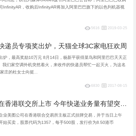
nfinityAR，收购后InfinityAR将加入阿里巴巴旗下的以色列机器视
5616
2019-03-25
快递员专项奖出炉，天猫全球3C家电狂欢周
出炉，最高奖励10万元 8月14日，杨新平获得菜鸟和阿里巴巴天天正
。 我们家空调外机突然着火，来收件的快递员帮忙一起灭火，为这名
家庄的杜女士向挺...
6830
2017-08-15
早报：美图在香港联交所上市 今年快递业务量有望突破300亿件
企业美图公司在香港联合交易所主板正式挂牌交易，并于当日上午
板开始买卖，股票代码为1357，每手500股，发行价为8.50港币