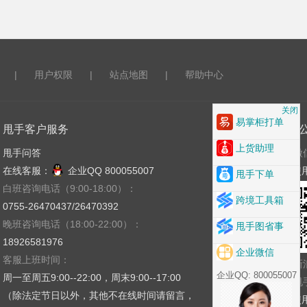
|
用户权限
|
站点地图
|
帮助中心
关闭
易掌柜打单
甩手客户服务
关注
上货助理
甩手问答
微
在线客服：
企业QQ 800055007
使
甩手下单
白班咨询电话（9:00-18:00）：
跨境工具箱
0755-26470437/26470392
晚班咨询电话（18:00-22:00）：
甩手图省事
18926581976
企业微信
客服上班时间：
新
企业QQ: 800055007
周一至周五9:00--22:00，周末9:00--17:00
甩
（除法定节日以外，其他不在线时间请留言，
使