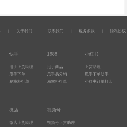
件
|
关于我们
|
联系我们
|
服务条款
|
隐私协议
快手
1688
小红书
甩手上货助理
甩手商品
上货助理
甩手下单
甩手易分销
甩手下单助手
易掌柜打单
易掌柜打单
小红书订单打印
微店
视频号
微店上货助理
视频号上货助理