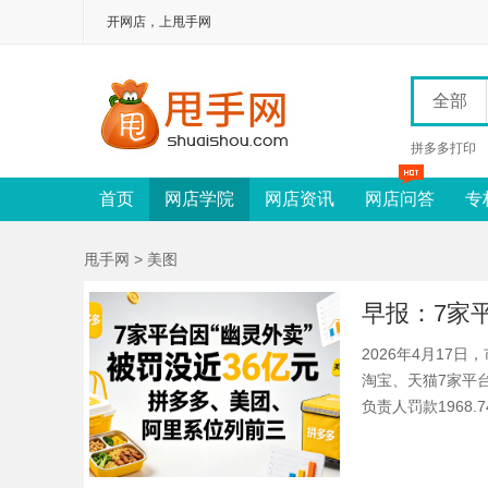
开网店，上甩手网
全部
拼多多打印
首页
网店学院
网店资讯
网店问答
专
甩手网
> 美图
2026年4月1
淘宝、天猫7家平台
负责人罚款1968.