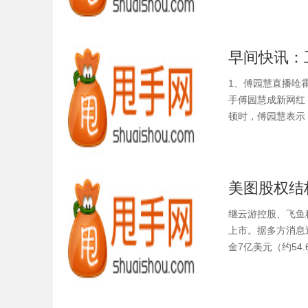
1、傅园慧直播呛
手傅园慧成新网红
顿时，傅园慧表示：
美图股权结
继云游控股、飞鱼
上市。据多方消息
金7亿美元（约5