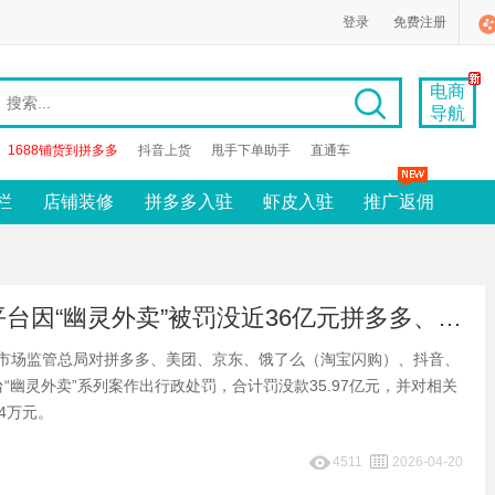
登录
免费注册
电商
导航
1688铺货到拼多多
抖音上货
甩手下单助手
直通车
栏
店铺装修
拼多多入驻
虾皮入驻
推广返佣
早报：7家平台因“幽灵外卖”被罚没近36亿元拼多多、美团、阿里系位列前三
7日，市场监管总局对拼多多、美团、京东、饿了么（淘宝闪购）、抖音、
“幽灵外卖”系列案作出行政处罚，合计罚没款35.97亿元，并对相关
74万元。
4511
2026-04-20