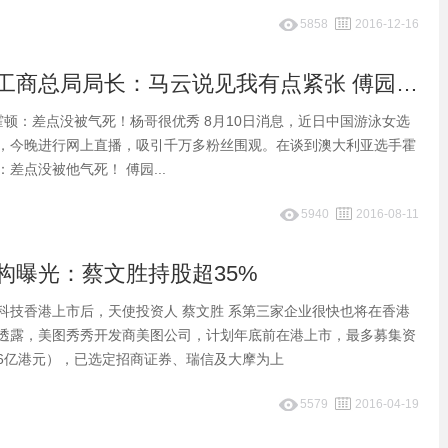
5858
2016-12-16
早间快讯：工商总局局长：马云说见我有点紧张 傅园慧直播吸引1000万人观看
霍顿：差点没被气死！杨哥很优秀 8月10日消息，近日中国游泳女选
，今晚进行网上直播，吸引千万多粉丝围观。在谈到澳大利亚选手霍
差点没被他气死！ 傅园...
5940
2016-08-11
构曝光：蔡文胜持股超35%
科技香港上市后，天使投资人 蔡文胜 系第三家企业很快也将在香港
透露，美图秀秀开发商美图公司，计划年底前在港上市，最多募集资
4.6亿港元），已选定招商证券、瑞信及大摩为上
5579
2016-04-19