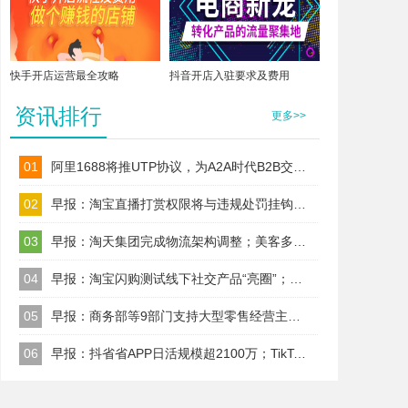
快手开店运营最全攻略
抖音开店入驻要求及费用
资讯排行
更多>>
01
阿里1688将推UTP协议，为A2A时代B2B交易建标准！
02
早报：淘宝直播打赏权限将与违规处罚挂钩；TikTok Shop美区保证金改按店铺收
03
早报：淘天集团完成物流架构调整；美客多墨西哥站启动RFC一致性核查
04
早报：淘宝闪购测试线下社交产品“亮圈”；Wildberries今日起上调卖家佣金
05
早报：商务部等9部门支持大型零售经营主体以自建渠道、合作、并购等
06
早报：抖省省APP日活规模超2100万；TikTok美区试水全托管代运营