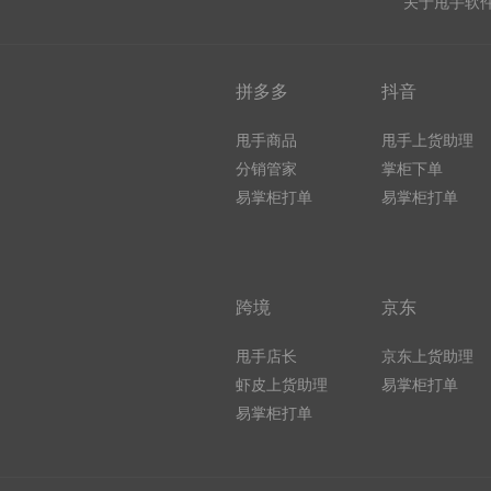
关于甩手软
拼多多
抖音
甩手商品
甩手上货助理
分销管家
掌柜下单
易掌柜打单
易掌柜打单
跨境
京东
甩手店长
京东上货助理
虾皮上货助理
易掌柜打单
易掌柜打单