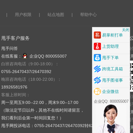
|
用户权限
|
站点地图
|
帮助中心
关闭
易掌柜打单
甩手客户服务
关注
上货助理
甩手问答
微
在线客服：
企业QQ 800055007
使
甩手下单
白班咨询电话（9:00-18:00）：
跨境工具箱
0755-26470437/26470392
晚班咨询电话（18:00-22:00）：
甩手图省事
18926581976
企业微信
客服上班时间：
新
企业QQ: 800055007
周一至周五9:00--22:00，周末9:00--17:00
甩
（除法定节日以外，其他不在线时间请留言，
使
我们看到后会第一时间回复您！）
甩
甩手网投诉电话：0755-26470437/26470392转621
使