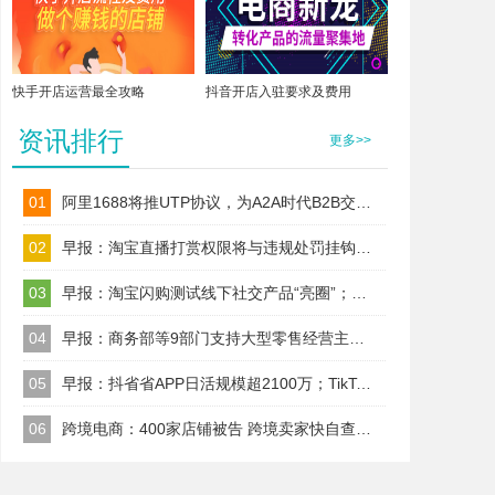
快手开店运营最全攻略
抖音开店入驻要求及费用
资讯排行
更多>>
01
阿里1688将推UTP协议，为A2A时代B2B交易建标准！
02
早报：淘宝直播打赏权限将与违规处罚挂钩；TikTok Shop美区保证金改按店铺收
03
早报：淘宝闪购测试线下社交产品“亮圈”；Wildberries今日起上调卖家佣金
04
早报：商务部等9部门支持大型零售经营主体以自建渠道、合作、并购等
05
早报：抖省省APP日活规模超2100万；TikTok美区试水全托管代运营
06
跨境电商：400家店铺被告 跨境卖家快自查；TikTok升级AI内容治理规则