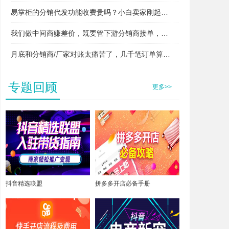
易掌柜的分销代发功能收费贵吗？小白卖家刚起步用得起吗？
我们做中间商赚差价，既要管下游分销商接单，又要管上游厂家发货，两头对接快忙晕了，易掌柜支持这种模式吗？
月底和分销商/厂家对账太痛苦了，几千笔订单算得头昏脑胀，易掌柜能自动算账吗？
专题回顾
更多>>
抖音精选联盟
拼多多开店必备手册