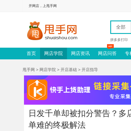
开网店，上甩手网
全部
拼多多打印
首页
网店学院
网店资讯
网店问答
专
甩手网
>
网店学院
>
开店基础
>
开店指导
日发千单却被扣分警告？多
单难的终极解法