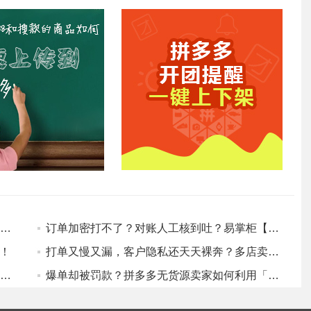
平台隐私加密再升级，无货源代发彻底瘫痪？看这位多店卖家如何用易掌柜打通“跨平台代发”闭环！
订单加密打不了？对账人工核到吐？易掌柜【分销代发】全流程解决方案干货拆解
！
打单又慢又漏，客户隐私还天天裸奔？多店卖家如何用易掌柜实现“安全与提效”双保驾！
效率翻倍！拼多多卖家如何利用「整店复制」实现跨平台快速铺货？
爆单却被罚款？拼多多无货源卖家如何利用「库存同步」规避断货违规