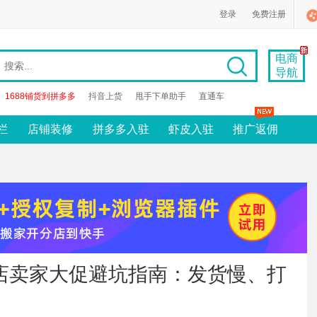
登录
免费注册
电商
导航
1688铺货到拼多多
抖音上货
甩手下单助手
直通车
栏
店铺装修
拼多多入驻
虾皮入驻
推广返佣
店卖家大促避坑指南：发货慢、打