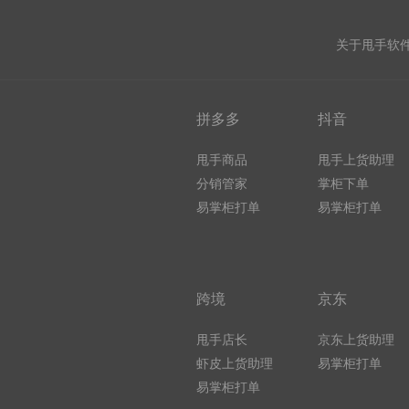
关于甩手软
拼多多
抖音
甩手商品
甩手上货助理
分销管家
掌柜下单
易掌柜打单
易掌柜打单
跨境
京东
甩手店长
京东上货助理
虾皮上货助理
易掌柜打单
易掌柜打单