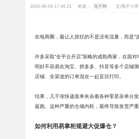
2026-06-09 17:48:21
来源：
甩手网
文/甩手小枣
在电商圈，最让人抓狂的不是没有流量，而是“
许多采取“全平台开店”策略的成熟商家，在面
明好不容易在淘宝、拼多多、抖音等多个店铺测
店铺、全渠道的订单混在一起盲目打印。
结果，几千张快递面单夹杂着各种零星杂单分发
返跑。这种严重的仓储内耗，最终导致发货严重
如何利用
易掌柜
规避大促爆仓？