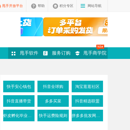
甩手开放平台
帮助
积分专区
网站导航
甩手软件
服务订购
甩手商学院
快手安心钱包
抖音全球购
淘宝逛逛社区
抖音直播带货
多多买菜
抖音精选联盟
虾皮孵化毕业条件
快手运费险规则
拼多多批发网活动