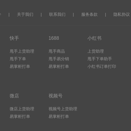
件
|
关于我们
|
联系我们
|
服务条款
|
隐私协议
快手
1688
小红书
甩手上货助理
甩手商品
上货助理
甩手下单
甩手易分销
甩手下单助手
易掌柜打单
易掌柜打单
小红书订单打印
微店
视频号
微店上货助理
视频号上货助理
易掌柜打单
易掌柜打单