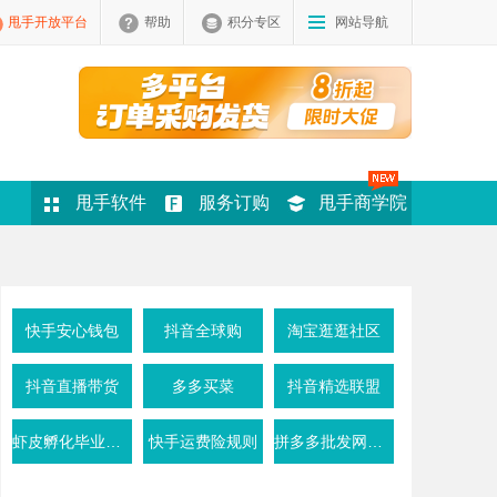
甩手开放平台
帮助
积分专区
网站导航
甩手软件
服务订购
甩手商学院
快手安心钱包
抖音全球购
淘宝逛逛社区
抖音直播带货
多多买菜
抖音精选联盟
虾皮孵化毕业条件
快手运费险规则
拼多多批发网活动