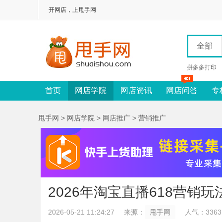
开网店，上甩手网
全部
拼多多打印
首页
网店学院
网店资讯
网店问答
专
甩手网
>
网店学院
>
网店推广
>
营销推广
2026年淘宝直播618营销玩
2026-05-21 11:24:27
来源：
甩手网
人气：3363