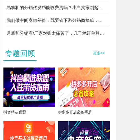
易掌柜的分销代发功能收费贵吗？小白卖家刚起步用得起吗？
我们做中间商赚差价，既要管下游分销商接单，又要管上游厂家发货，两头对接快忙晕了，易掌柜支持这种模式吗？
月底和分销商/厂家对账太痛苦了，几千笔订单算得头昏脑胀，易掌柜能自动算账吗？
专题回顾
更多>>
抖音精选联盟
拼多多开店必备手册