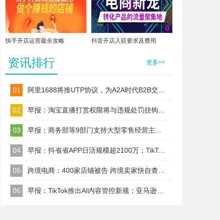
快手开店运营最全攻略
抖音开店入驻要求及费用
资讯排行
更多>>
01
阿里1688将推UTP协议，为A2A时代B2B交易建标准！
02
早报：淘宝直播打赏权限将与违规处罚挂钩；TikTok Shop美区保证金改按店铺收
03
早报：商务部等9部门支持大型零售经营主体以自建渠道、合作、并购等
04
早报：抖省省APP日活规模超2100万；TikTok美区试水全托管代运营
05
跨境电商：400家店铺被告 跨境卖家快自查；TikTok升级AI内容治理规则
06
早报：TikTok推出AI内容管控新规；亚马逊取消精选报价前置门槛