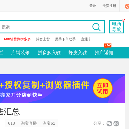
登录
免费注册
电商
导航
1688铺货到拼多多
抖音上货
甩手下单助手
直通车
栏
店铺装修
拼多多入驻
虾皮入驻
推广返佣
法汇总
618
淘宝直播
淘宝61
分享：