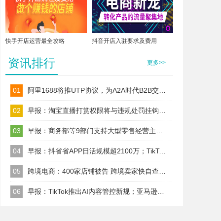
快手开店运营最全攻略
抖音开店入驻要求及费用
资讯排行
更多>>
01
阿里1688将推UTP协议，为A2A时代B2B交易建标准！
02
早报：淘宝直播打赏权限将与违规处罚挂钩；TikTok Shop美区保证金改按店铺收
03
早报：商务部等9部门支持大型零售经营主体以自建渠道、合作、并购等
04
早报：抖省省APP日活规模超2100万；TikTok美区试水全托管代运营
05
跨境电商：400家店铺被告 跨境卖家快自查；TikTok升级AI内容治理规则
06
早报：TikTok推出AI内容管控新规；亚马逊取消精选报价前置门槛