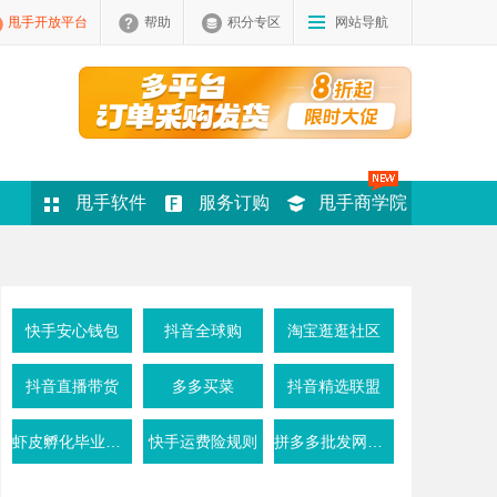
甩手开放平台
帮助
积分专区
网站导航
甩手软件
服务订购
甩手商学院
快手安心钱包
抖音全球购
淘宝逛逛社区
抖音直播带货
多多买菜
抖音精选联盟
虾皮孵化毕业条件
快手运费险规则
拼多多批发网活动