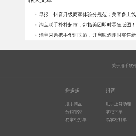
淘宝联手朴朴超市，剑指美团即时零售版图！
关于甩手软
拼多多
抖音
甩手商品
甩手上货助理
分销管家
掌柜下单
易掌柜打单
易掌柜打单