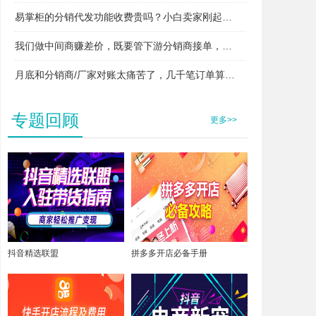
易掌柜的分销代发功能收费贵吗？小白卖家刚起步用得起吗？
我们做中间商赚差价，既要管下游分销商接单，又要管上游厂家发货，两头对接快忙晕了，易掌柜支持这种模式吗？
月底和分销商/厂家对账太痛苦了，几千笔订单算得头昏脑胀，易掌柜能自动算账吗？
专题回顾
更多>>
抖音精选联盟
拼多多开店必备手册