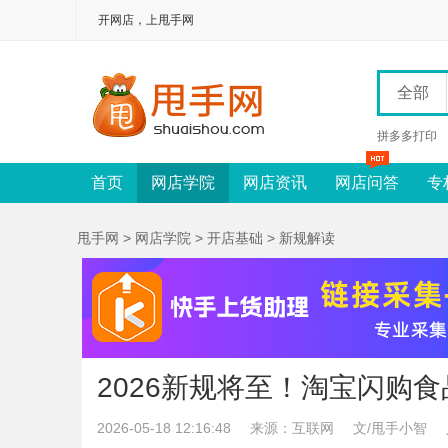
开网店，上甩手网
全部
拼多多打印
首页
网店学院
网店资讯
网店问答
专
甩手网
>
网店学院
>
开店基础
>
新规解读
2026新规将至！淘宝闪购
2026-05-18 12:16:48
来源：互联网
文/甩手小智