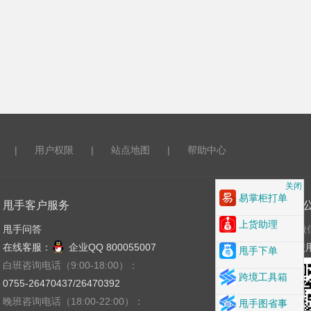
|
用户权限
|
站点地图
|
帮助中心
关闭
易掌柜打单
甩手客户服务
关注
上货助理
甩手问答
微
在线客服：
企业QQ 800055007
使
甩手下单
白班咨询电话（9:00-18:00）：
跨境工具箱
0755-26470437/26470392
晚班咨询电话（18:00-22:00）：
甩手图省事