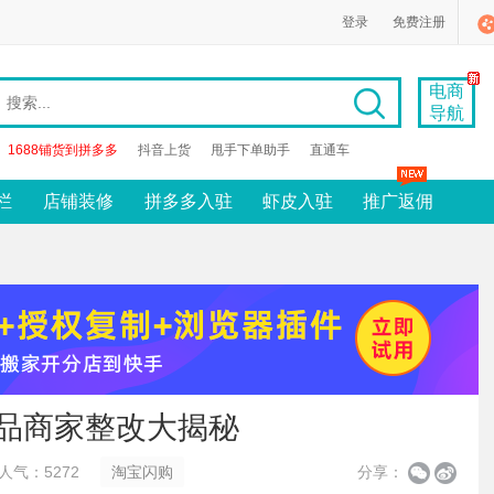
登录
免费注册
电商
导航
1688铺货到拼多多
抖音上货
甩手下单助手
直通车
栏
店铺装修
拼多多入驻
虾皮入驻
推广返佣
食品商家整改大揭秘
人气：5272
淘宝闪购
分享：