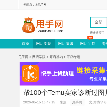
开网店，上甩手网
全部
拼多多打印
首页
网店学院
网店资讯
网店问答
专
甩手网
>
网店学院
>
开店基础
>
开店考题
帮100个Temu卖家诊断过
2026-05-15 16:47:15
来源：
甩手网
文/跨境华哥