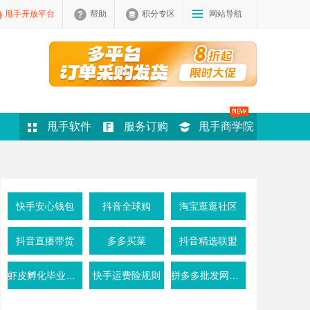
甩手开放平台
帮助
积分专区
网站导航
甩手软件
服务订购
甩手商学院
快手安心钱包
抖音全球购
淘宝逛逛社区
抖音直播带货
多多买菜
抖音精选联盟
虾皮孵化毕业条件
快手运费险规则
拼多多批发网活动