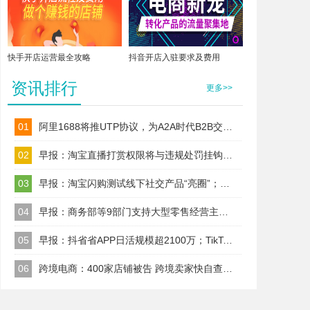
快手开店运营最全攻略
抖音开店入驻要求及费用
资讯排行
更多>>
01
阿里1688将推UTP协议，为A2A时代B2B交易建标准！
02
早报：淘宝直播打赏权限将与违规处罚挂钩；TikTok Shop美区保证金改按店铺收
03
早报：淘宝闪购测试线下社交产品“亮圈”；Wildberries今日起上调卖家佣金
04
早报：商务部等9部门支持大型零售经营主体以自建渠道、合作、并购等
05
早报：抖省省APP日活规模超2100万；TikTok美区试水全托管代运营
06
跨境电商：400家店铺被告 跨境卖家快自查；TikTok升级AI内容治理规则