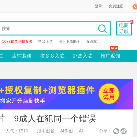
登录
免费注册
电商
导航
1688铺货到拼多多
抖音上货
甩手下单助手
直通车
栏
店铺装修
拼多多入驻
虾皮入驻
推广返佣
图片—9成人在犯同一个错误
人气：1516
甩手图省
AI作图
AI
分享：