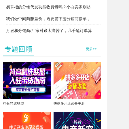
易掌柜的分销代发功能收费贵吗？小白卖家刚起步用得起吗？
我们做中间商赚差价，既要管下游分销商接单，又要管上游厂家发货，两头对接快忙晕了，易掌柜支持这种模式吗？
月底和分销商/厂家对账太痛苦了，几千笔订单算得头昏脑胀，易掌柜能自动算账吗？
专题回顾
更多>>
抖音精选联盟
拼多多开店必备手册