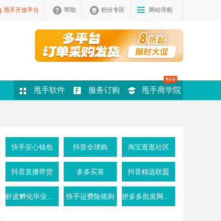
甩手开放平台
帮助
积分专区
网站导航
甩手软件
服务订购
甩手商学院
快手安心钱包
抖音全球购
淘宝逛逛社区
抖音直播带货
多多买菜
抖音精选联盟
虾皮孵化毕业条件
快手运费险规则
拼多多批发网活动