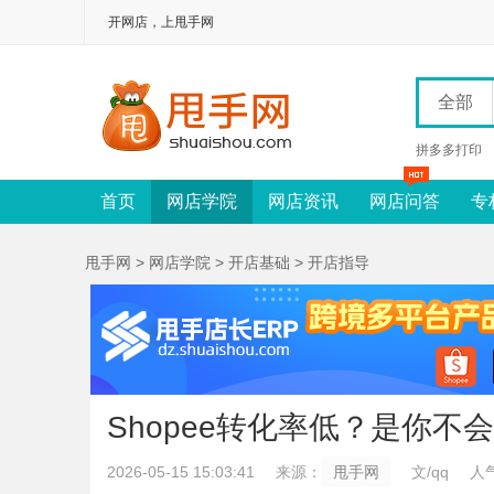
开网店，上甩手网
全部
拼多多打印
首页
网店学院
网店资讯
网店问答
专
甩手网
>
网店学院
>
开店基础
>
开店指导
Shopee转化率低？是你不会
2026-05-15 15:03:41
来源：
甩手网
文/qq
人气