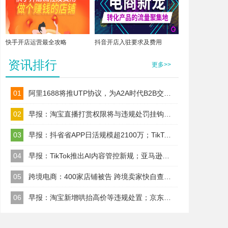
快手开店运营最全攻略
抖音开店入驻要求及费用
资讯排行
更多>>
01
阿里1688将推UTP协议，为A2A时代B2B交易建标准！
02
早报：淘宝直播打赏权限将与违规处罚挂钩；TikTok Shop美区保证金改按店铺收
03
早报：抖省省APP日活规模超2100万；TikTok美区试水全托管代运营
04
早报：TikTok推出AI内容管控新规；亚马逊取消精选报价前置门槛
05
跨境电商：400家店铺被告 跨境卖家快自查；TikTok升级AI内容治理规则
06
早报：淘宝新增哄抬高价等违规处置；京东Joybuy启动欧洲PoP高门槛招商