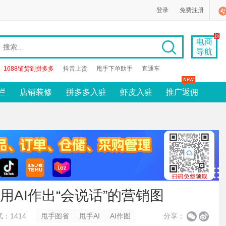
登录
免费注册
电商
导航
1688铺货到拼多多
抖音上货
甩手下单助手
直通车
栏
店铺装修
拼多多入驻
虾皮入驻
推广返佣
用AI作出“会说话”的营销图
：1414
甩手图省
甩手AI
AI作图
分享：