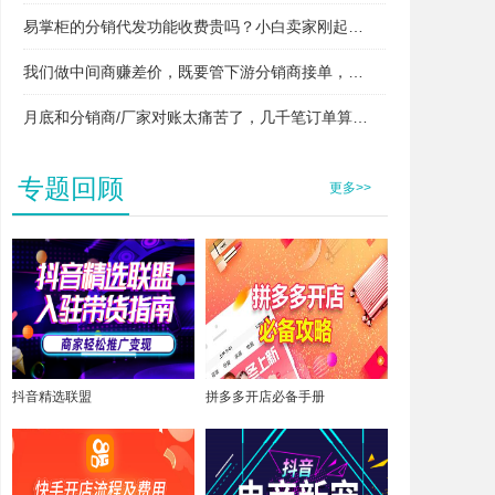
易掌柜的分销代发功能收费贵吗？小白卖家刚起步用得起吗？
我们做中间商赚差价，既要管下游分销商接单，又要管上游厂家发货，两头对接快忙晕了，易掌柜支持这种模式吗？
月底和分销商/厂家对账太痛苦了，几千笔订单算得头昏脑胀，易掌柜能自动算账吗？
专题回顾
更多>>
抖音精选联盟
拼多多开店必备手册