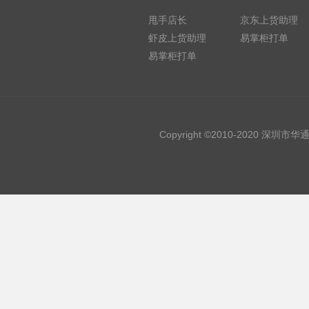
甩手店长
京东上货助理
虾皮上货助理
易掌柜打单
易掌柜打单
Copyright ©2010-2020 深圳市华