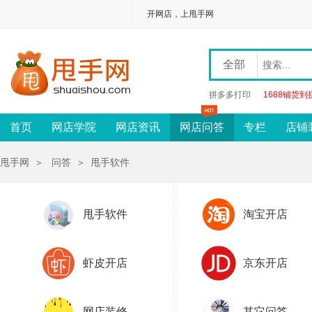
开网店，上甩手网
全部
拼多多打印
1688铺货到
首页
网店学院
网店资讯
网店问答
专栏
店铺
甩手网
＞
问答
＞
甩手软件
甩手软件
淘宝开店
虾皮开店
京东开店
网店装修
其它问答