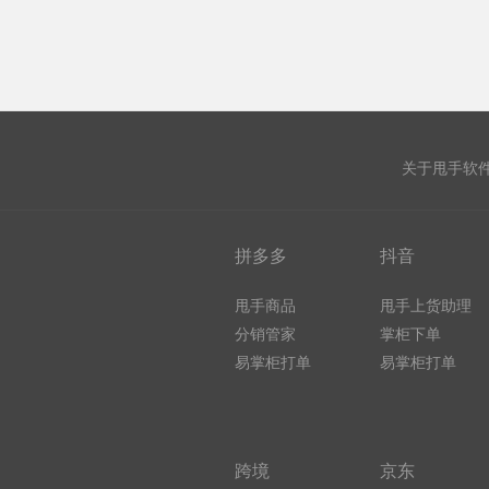
关于甩手软
拼多多
抖音
甩手商品
甩手上货助理
分销管家
掌柜下单
易掌柜打单
易掌柜打单
跨境
京东