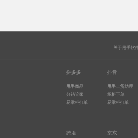
关于甩手软
拼多多
抖音
甩手商品
甩手上货助理
分销管家
掌柜下单
易掌柜打单
易掌柜打单
跨境
京东