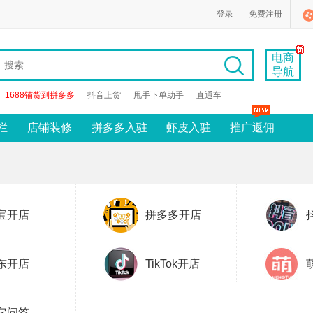
登录
免费注册
电商
导航
1688铺货到拼多多
抖音上货
甩手下单助手
直通车
栏
店铺装修
拼多多入驻
虾皮入驻
推广返佣
宝开店
拼多多开店
东开店
TikTok开店
它问答