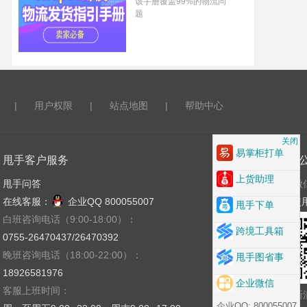
该手册覆盖99%的物流问
题
|
用户权限
|
站点地图
|
帮助中心
关闭
易掌柜打单
甩手客户服务
关注
上货助理
甩手问答
微
在线客服：
企业QQ 800055007
使
甩手下单
白班咨询电话（9:00-18:00）：
跨境工具箱
0755-26470437/26470392
晚班咨询电话（18:00-22:00）：
甩手图省事
18926581976
企业微信
客服上班时间：
新
企业QQ: 800055007