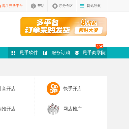
甩手开放平台
帮助
积分专区
网站导航
甩手软件
服务订购
甩手商学院
抖音开店
快手开店
萌推开店
网店推广