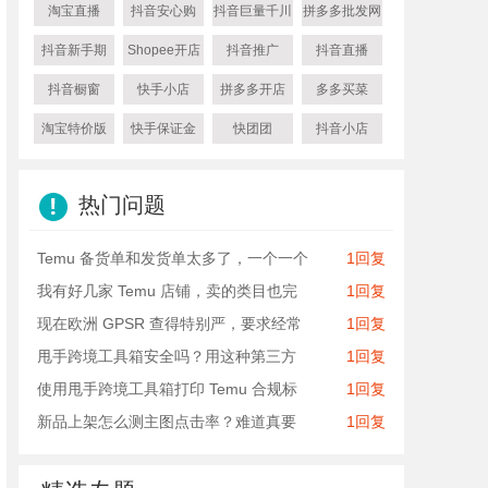
淘宝直播
抖音安心购
抖音巨量千川
拼多多批发网
抖音新手期
Shopee开店
抖音推广
抖音直播
抖音橱窗
快手小店
拼多多开店
多多买菜
淘宝特价版
快手保证金
快团团
抖音小店
热门问题
Temu 备货单和发货单太多了，一个一个
1回复
我有好几家 Temu 店铺，卖的类目也完
1回复
现在欧洲 GPSR 查得特别严，要求经常
1回复
甩手跨境工具箱安全吗？用这种第三方
1回复
使用甩手跨境工具箱打印 Temu 合规标
1回复
新品上架怎么测主图点击率？难道真要
1回复