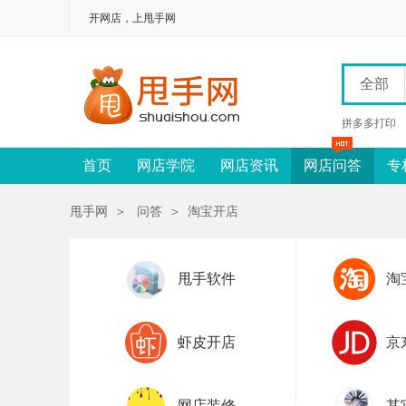
开网店，上甩手网
全部
拼多多打印
首页
网店学院
网店资讯
网店问答
专
甩手网
＞
问答
＞
淘宝开店
甩手软件
淘
虾皮开店
京
网店装修
其