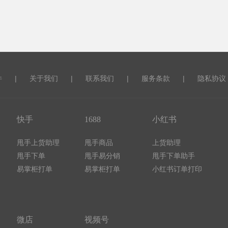
件
|
关于我们
|
联系我们
|
服务条款
|
隐私协议
快手
1688
小红书
甩手上货助理
甩手商品
上货助理
甩手下单
甩手易分销
甩手下单助手
易掌柜打单
易掌柜打单
小红书订单打印
微店
视频号