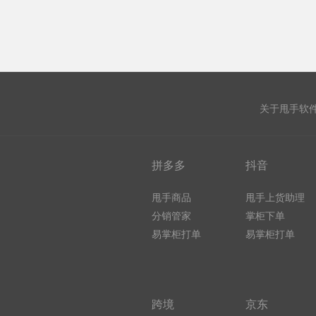
关于甩手软
拼多多
抖音
甩手商品
甩手上货助理
分销管家
掌柜下单
易掌柜打单
易掌柜打单
跨境
京东