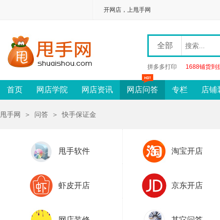
开网店，上甩手网
全部
拼多多打印
1688铺货到
首页
网店学院
网店资讯
网店问答
专栏
店铺
甩手网
＞
问答
＞
快手保证金
甩手软件
淘宝开店
虾皮开店
京东开店
网店装修
其它问答