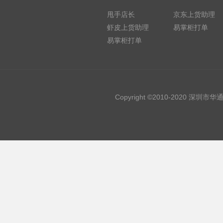
甩手店长
京东上货助理
虾皮上货助理
易掌柜打单
易掌柜打单
Copyright ©2010-2020 深圳市华